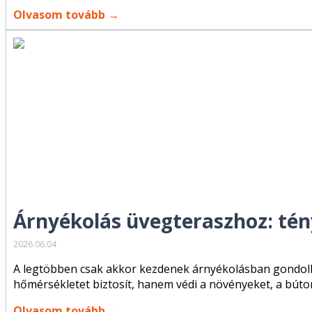
Olvasom tovább →
Árnyékolás üvegteraszhoz: tény
2026.06.04
A legtöbben csak akkor kezdenek árnyékolásban gondolko
hőmérsékletet biztosít, hanem védi a növényeket, a bútor
Olvasom tovább →