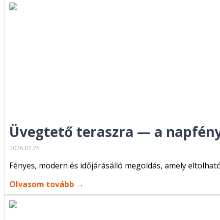
Üvegtető teraszra — a napfényes
2026.02.25
Fényes, modern és időjárásálló megoldás, amely eltolhat
Olvasom tovább →