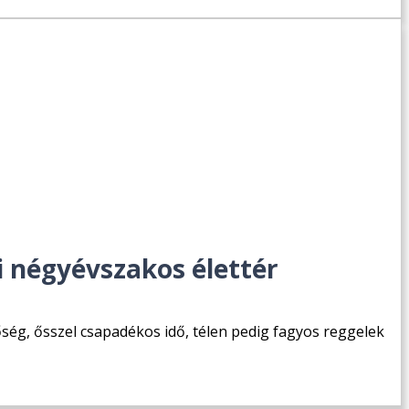
di négyévszakos élettér
őség, ősszel csapadékos idő, télen pedig fagyos reggelek