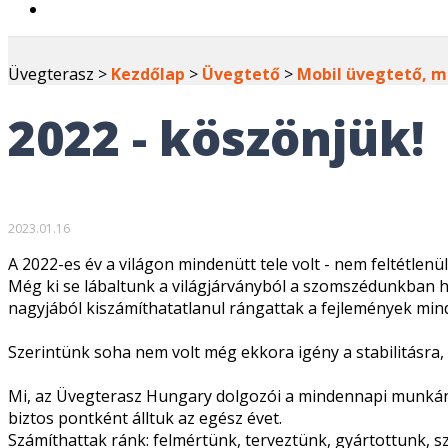
Üvegterasz >
Kezdőlap
>
Üvegtető
>
Mobil üvegtető, m
2022 - köszönjük!
2023.01.16
A 2022-es év a világon mindenütt tele volt - nem feltétlen
Még ki se lábaltunk a világjárványból a szomszédunkban há
nagyjából kiszámíthatatlanul rángattak a fejlemények mind
Szerintünk soha nem volt még ekkora igény a stabilitásra
Mi, az Üvegterasz Hungary dolgozói a mindennapi munkánkb
biztos pontként álltuk az egész évet.
Számíthattak ránk: felmértünk, terveztünk, gyártottunk, sz