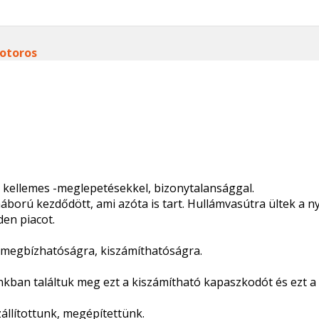
otoros
ül kellemes -meglepetésekkel, bizonytalansággal.
ború kezdődött, ami azóta is tart. Hullámvasútra ültek a n
en piacot.
, megbízhatóságra, kiszámíthatóságra.
an találtuk meg ezt a kiszámítható kapaszkodót és ezt a se
állítottunk, megépítettünk.