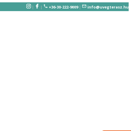
|
|
+36-30-222-9009
|
info@uvegterasz.hu