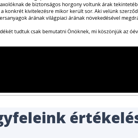
kimaxolóknak de biztonságos horgony voltunk árak tekintet
a konkrét kivitelezésre mikor került sor. Aki velünk szerződ
 nyersanyagok árának világpiaci árának növekedésével megdr
edékét tudtuk csak bemutatni Önöknek, mi köszönjük az ó
yfeleink értékelé