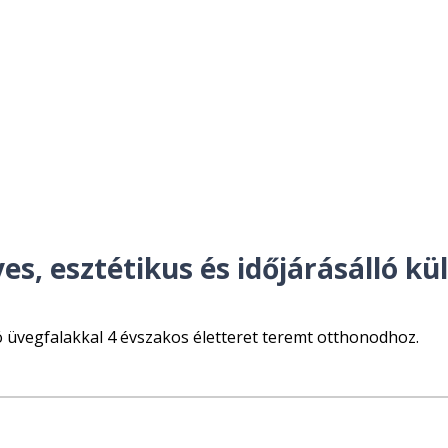
, esztétikus és időjárásálló kült
ó üvegfalakkal 4 évszakos életteret teremt otthonodhoz.