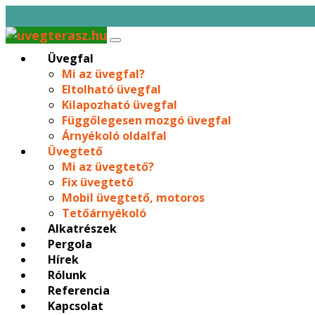
Üvegfal
Mi az üvegfal?
Eltolható üvegfal
Kilapozható üvegfal
Függőlegesen mozgó üvegfal
Árnyékoló oldalfal
Üvegtető
Mi az üvegtető?
Fix üvegtető
Mobil üvegtető, motoros
Tetőárnyékoló
Alkatrészek
Pergola
Hírek
Rólunk
Referencia
Kapcsolat