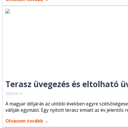
Terasz üvegezés és eltolható üv
2026.05.11
A magyar időjárás az utóbbi években egyre szélsőségesebb
váltják egymást. Egy nyitott terasz emiatt az év jelentős
Olvasom tovább →