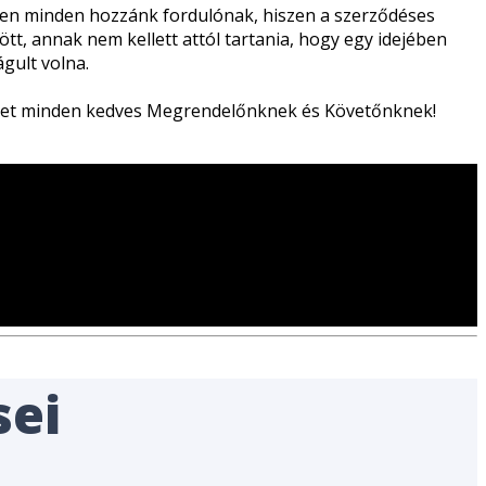
ében minden hozzánk fordulónak, hiszen a szerződéses
ött, annak nem kellett attól tartania, hogy egy idejében
ágult volna.
évet minden kedves Megrendelőnknek és Követőnknek!
sei