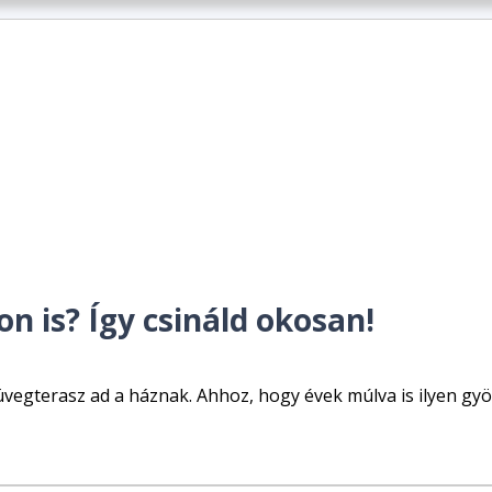
n is? Így csináld okosan!
az üvegterasz ad a háznak. Ahhoz, hogy évek múlva is ilyen gy