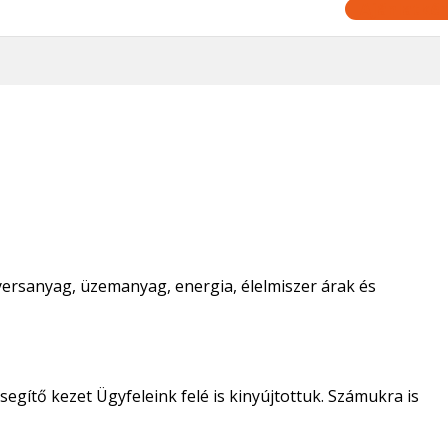
Ajánlatkér
yersanyag, üzemanyag, energia, élelmiszer árak és
gítő kezet Ügyfeleink felé is kinyújtottuk. Számukra is