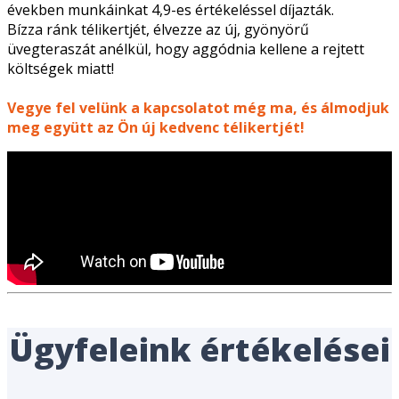
években munkáinkat 4,9-es értékeléssel díjazták.
Bízza ránk télikertjét, élvezze az új, gyönyörű
üvegteraszát anélkül, hogy aggódnia kellene a rejtett
költségek miatt!
Vegye fel velünk a kapcsolatot még ma, és álmodjuk
meg együtt az Ön új kedvenc télikertjét!
Ügyfeleink értékelései