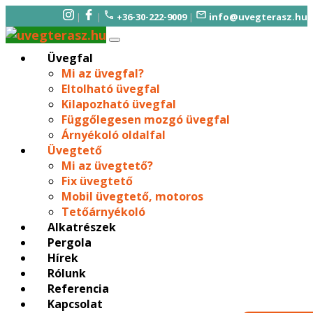
|
|
+36-30-222-9009
|
info@uvegterasz.hu
Üvegfal
Mi az üvegfal?
Eltolható üvegfal
Kilapozható üvegfal
Függőlegesen mozgó üvegfal
Árnyékoló oldalfal
Üvegtető
Mi az üvegtető?
Fix üvegtető
Mobil üvegtető, motoros
Tetőárnyékoló
Alkatrészek
Pergola
Hírek
Rólunk
Referencia
Kapcsolat