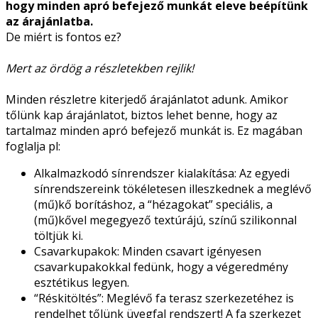
hogy minden apró befejező munkát eleve beépítünk
az árajánlatba.
De miért is fontos ez?
Mert az ördög a részletekben rejlik!
Minden részletre kiterjedő árajánlatot adunk. Amikor
tőlünk kap árajánlatot, biztos lehet benne, hogy az
tartalmaz minden apró befejező munkát is. Ez magában
foglalja pl:
Alkalmazkodó sínrendszer kialakítása: Az egyedi
sínrendszereink tökéletesen illeszkednek a meglévő
(mű)kő borításhoz, a “hézagokat” speciális, a
(mű)kővel megegyező textúrájú, színű szilikonnal
töltjük ki.
Csavarkupakok: Minden csavart igényesen
csavarkupakokkal fedünk, hogy a végeredmény
esztétikus legyen.
“Réskitöltés”: Meglévő fa terasz szerkezetéhez is
rendelhet tőlünk üvegfal rendszert! A fa szerkezet