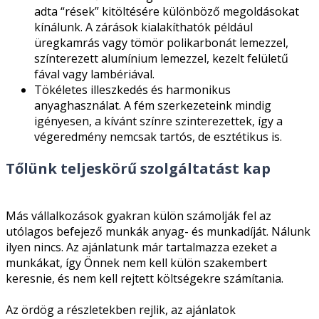
adta “rések” kitöltésére különböző megoldásokat
kínálunk. A zárások kialakíthatók például
üregkamrás vagy tömör polikarbonát lemezzel,
színterezett alumínium lemezzel, kezelt felületű
fával vagy lambériával.
Tökéletes illeszkedés és harmonikus
anyaghasználat. A fém szerkezeteink mindig
igényesen, a kívánt színre szinterezettek, így a
végeredmény nemcsak tartós, de esztétikus is.
Tőlünk teljeskörű szolgáltatást kap
Más vállalkozások gyakran külön számolják fel az
utólagos befejező munkák anyag- és munkadíját. Nálunk
ilyen nincs. Az ajánlatunk már tartalmazza ezeket a
munkákat, így Önnek nem kell külön szakembert
keresnie, és nem kell rejtett költségekre számítania.
Az ördög a részletekben rejlik, az ajánlatok