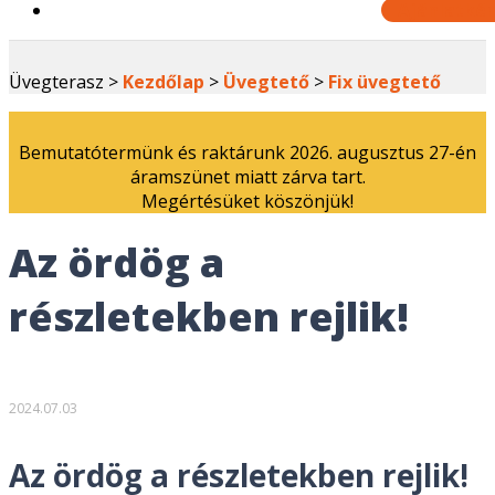
Ajánlatkér
Üvegterasz >
Kezdőlap
>
Üvegtető
>
Fix üvegtető
Bemutatótermünk és raktárunk 2026. augusztus 27-én
áramszünet miatt zárva tart.
Megértésüket köszönjük!
Az ördög a
részletekben rejlik!
2024.07.03
Az ördög a részletekben rejlik!