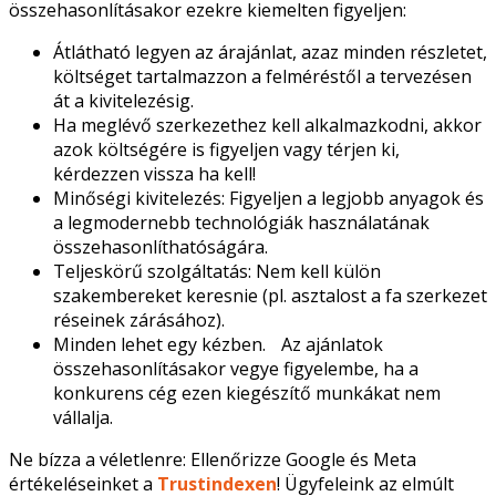
összehasonlításakor ezekre kiemelten figyeljen:
Átlátható legyen az árajánlat, azaz minden részletet,
költséget tartalmazzon a felméréstől a tervezésen
át a kivitelezésig.
Ha meglévő szerkezethez kell alkalmazkodni, akkor
azok költségére is figyeljen vagy térjen ki,
kérdezzen vissza ha kell!
Minőségi kivitelezés: Figyeljen a legjobb anyagok és
a legmodernebb technológiák használatának
összehasonlíthatóságára.
Teljeskörű szolgáltatás: Nem kell külön
szakembereket keresnie (pl. asztalost a fa szerkezet
réseinek zárásához).
Minden lehet egy kézben. Az ajánlatok
összehasonlításakor vegye figyelembe, ha a
konkurens cég ezen kiegészítő munkákat nem
vállalja.
Ne bízza a véletlenre: Ellenőrizze Google és Meta
értékeléseinket a
Trustindexen
! Ügyfeleink az elmúlt