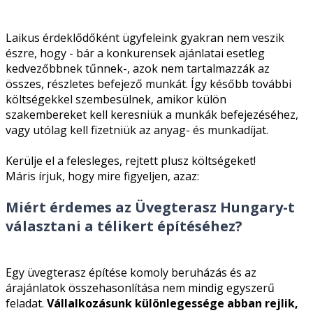
Laikus érdeklődőként ügyfeleink gyakran nem veszik
észre, hogy - bár a konkurensek ajánlatai esetleg
kedvezőbbnek tűnnek-, azok nem tartalmazzák az
összes, részletes befejező munkát. Így később további
költségekkel szembesülnek, amikor külön
szakembereket kell keresniük a munkák befejezéséhez,
vagy utólag kell fizetniük az anyag- és munkadíjat.
Kerülje el a felesleges, rejtett plusz költségeket!
Máris írjuk, hogy mire figyeljen, azaz:
Miért érdemes az Üvegterasz Hungary-t
választani a télikert építéséhez?
Egy üvegterasz építése komoly beruházás és az
árajánlatok összehasonlítása nem mindig egyszerű
feladat.
Vállalkozásunk különlegessége abban rejlik,