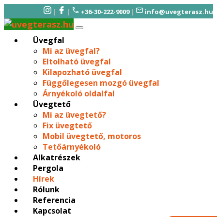
|
|
+36-30-222-9009
|
info@uvegterasz.hu
Üvegfal
Mi az üvegfal?
Eltolható üvegfal
Kilapozható üvegfal
Függőlegesen mozgó üvegfal
Árnyékoló oldalfal
Üvegtető
Mi az üvegtető?
Fix üvegtető
Mobil üvegtető, motoros
Tetőárnyékoló
Alkatrészek
Pergola
Hírek
Rólunk
Referencia
Kapcsolat