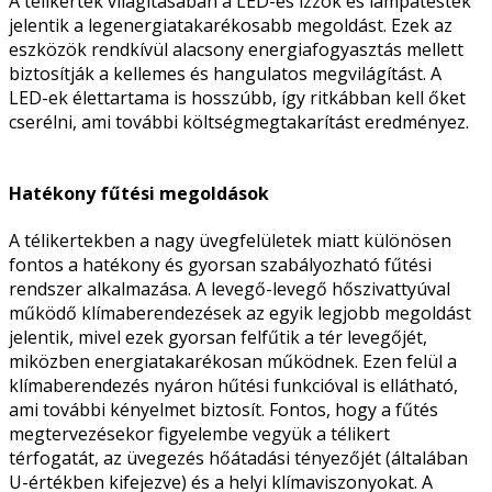
A télikertek világításában a LED-es izzók és lámpatestek
jelentik a legenergiatakarékosabb megoldást. Ezek az
eszközök rendkívül alacsony energiafogyasztás mellett
biztosítják a kellemes és hangulatos megvilágítást. A
LED-ek élettartama is hosszúbb, így ritkábban kell őket
cserélni, ami további költségmegtakarítást eredményez.
Hatékony fűtési megoldások
A télikertekben a nagy üvegfelületek miatt különösen
fontos a hatékony és gyorsan szabályozható fűtési
rendszer alkalmazása. A levegő-levegő hőszivattyúval
működő klímaberendezések az egyik legjobb megoldást
jelentik, mivel ezek gyorsan felfűtik a tér levegőjét,
miközben energiatakarékosan működnek. Ezen felül a
klímaberendezés nyáron hűtési funkcióval is ellátható,
ami további kényelmet biztosít. Fontos, hogy a fűtés
megtervezésekor figyelembe vegyük a télikert
térfogatát, az üvegezés hőátadási tényezőjét (általában
U-értékben kifejezve) és a helyi klímaviszonyokat. A