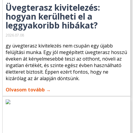
Üvegterasz kivitelezés:
hogyan kerülheti el a
leggyakoribb hibákat?
2026.07.08
gy üvegterasz kivitelezés nem csupán egy újabb
felújítási munka. Egy jól megépített üvegterasz hosszú
éveken át kényelmesebbé teszi az otthont, növeli az
ingatlan értékét, és szinte egész évben használható
életteret biztosít. Éppen ezért fontos, hogy ne
kizárólag az ár alapján döntsünk.
Olvasom tovább →