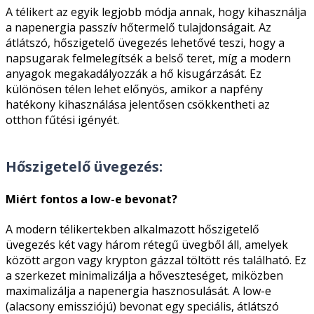
A télikert az egyik legjobb módja annak, hogy kihasználja
a napenergia passzív hőtermelő tulajdonságait. Az
átlátszó, hőszigetelő üvegezés lehetővé teszi, hogy a
napsugarak felmelegítsék a belső teret, míg a modern
anyagok megakadályozzák a hő kisugárzását. Ez
különösen télen lehet előnyös, amikor a napfény
hatékony kihasználása jelentősen csökkentheti az
otthon fűtési igényét.
Hőszigetelő üvegezés:
Miért fontos a low-e bevonat?
A modern télikertekben alkalmazott hőszigetelő
üvegezés két vagy három rétegű üvegből áll, amelyek
között argon vagy krypton gázzal töltött rés található. Ez
a szerkezet minimalizálja a hőveszteséget, miközben
maximalizálja a napenergia hasznosulását. A low-e
(alacsony emissziójú) bevonat egy speciális, átlátszó