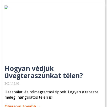
Hogyan védjük
üvegteraszunkat télen?
2024.12.02
Használati és hőmegtartási tippek. Legyen a terasza
meleg, hangulatos télen is!
Olvasom tovább →