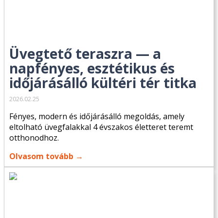
Üvegtető teraszra — a
napfényes, esztétikus és
időjárásálló kültéri tér titka
2026.02.25
Fényes, modern és időjárásálló megoldás, amely
eltolható üvegfalakkal 4 évszakos életteret teremt
otthonodhoz.
Olvasom tovább →