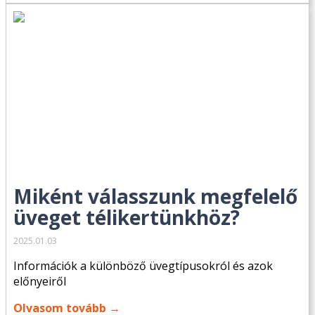
Miként válasszunk megfelelő
üveget télikertünkhöz?
2025.01.03
Információk a különböző üvegtípusokról és azok
előnyeiről
Olvasom tovább →