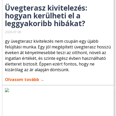
Üvegterasz kivitelezés:
hogyan kerülheti el a
leggyakoribb hibákat?
2026.07.08
gy üvegterasz kivitelezés nem csupán egy újabb
felújítási munka. Egy jól megépített üvegterasz hosszú
éveken át kényelmesebbé teszi az otthont, növeli az
ingatlan értékét, és szinte egész évben használható
életteret biztosít. Éppen ezért fontos, hogy ne
kizárólag az ár alapján döntsünk.
Olvasom tovább →