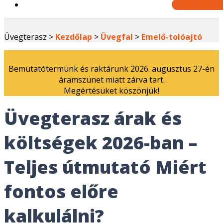
Ajánlatkér
Üvegterasz >
Kezdőlap
>
Üvegfal
>
Emelő-tolóajtó
Bemutatótermünk és raktárunk 2026. augusztus 27-én
áramszünet miatt zárva tart.
Megértésüket köszönjük!
Üvegterasz árak és
költségek 2026-ban –
Teljes útmutató Miért
fontos előre
kalkulálni?