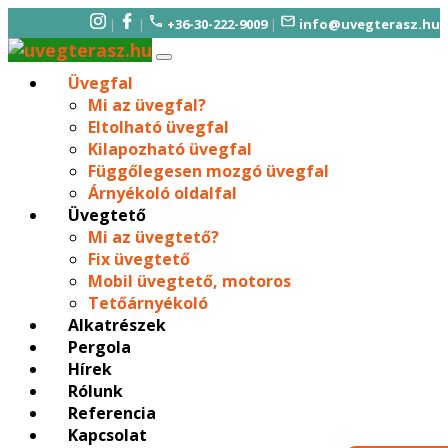
|
|
+36-30-222-9009
|
info@uvegterasz.hu
Üvegfal
Mi az üvegfal?
Eltolható üvegfal
Kilapozható üvegfal
Függőlegesen mozgó üvegfal
Árnyékoló oldalfal
Üvegtető
Mi az üvegtető?
Fix üvegtető
Mobil üvegtető, motoros
Tetőárnyékoló
Alkatrészek
Pergola
Hírek
Rólunk
Referencia
Kapcsolat