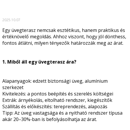
2025.10.07
Egy üvegterasz nemcsak esztétikus, hanem praktikus és
értéknövelő megoldás. Ahhoz viszont, hogy jól dönthess,
fontos átlátni, milyen tényezők határozzák meg az árat.
1. Miből áll egy üvegterasz ára?
Alapanyagok: edzett biztonsági üveg, alumínium
szerkezet
Kivitelezés: a pontos beépítés és szerelés költségei
Extrák: árnyékolás, eltolható rendszer, kiegészítők
Szállítás és előkészítés: tereprendezés, alapozás
Tipp: Az üveg vastagsága és a nyitható rendszer típusa
akár 20–30%-ban is befolyásolhatja az árat.