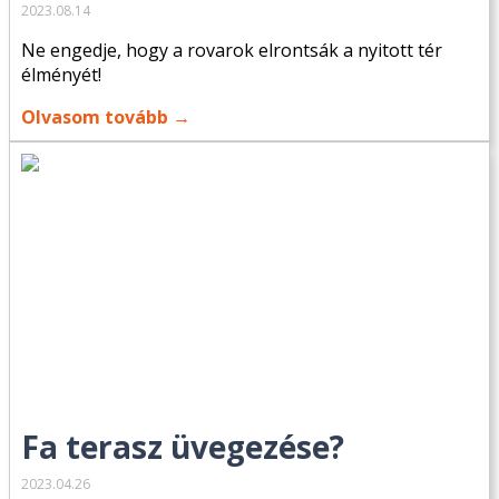
2023.08.14
Ne engedje, hogy a rovarok elrontsák a nyitott tér
élményét!
Olvasom tovább →
Fa terasz üvegezése?
2023.04.26