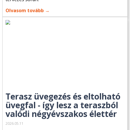
Olvasom tovább →
Terasz üvegezés és eltolható
üvegfal - így lesz a teraszból
valódi négyévszakos élettér
2026.05.11