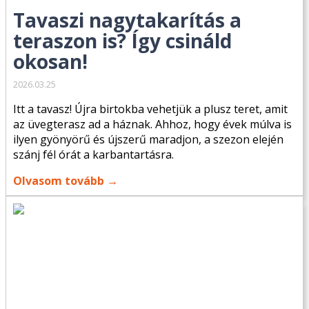
Tavaszi nagytakarítás a
teraszon is? Így csináld
okosan!
2026.03.25
Itt a tavasz! Újra birtokba vehetjük a plusz teret, amit
az üvegterasz ad a háznak. Ahhoz, hogy évek múlva is
ilyen gyönyörű és újszerű maradjon, a szezon elején
szánj fél órát a karbantartásra.
Olvasom tovább →