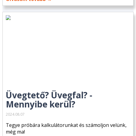
Üvegtető? Üvegfal? -
Mennyibe kerül?
2024.08.07
Tegye próbára kalkulátorunkat és számoljon velünk,
még ma!