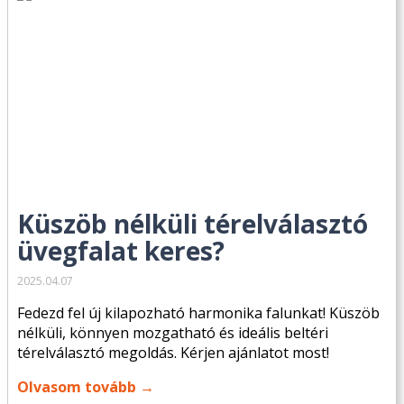
Küszöb nélküli térelválasztó
üvegfalat keres?
2025.04.07
Fedezd fel új kilapozható harmonika falunkat! Küszöb
nélküli, könnyen mozgatható és ideális beltéri
térelválasztó megoldás. Kérjen ajánlatot most!
Olvasom tovább →