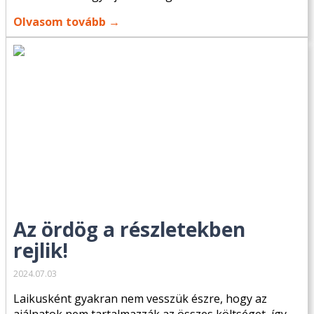
Olvasom tovább →
Az ördög a részletekben
rejlik!
2024.07.03
Laikusként gyakran nem vesszük észre, hogy az
ajálnatok nem tartalmazzák az összes költséget, így