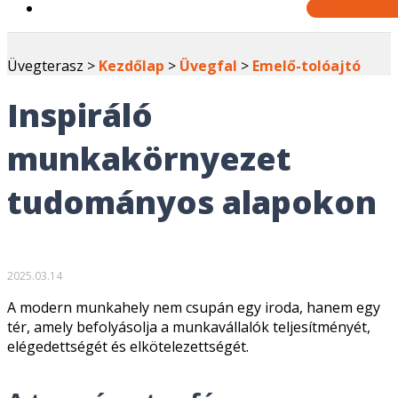
Ajánlatkér
Üvegterasz >
Kezdőlap
>
Üvegfal
>
Emelő-tolóajtó
Inspiráló
munkakörnyezet
tudományos alapokon
2025.03.14
A modern munkahely nem csupán egy iroda, hanem egy
tér, amely befolyásolja a munkavállalók teljesítményét,
elégedettségét és elkötelezettségét.