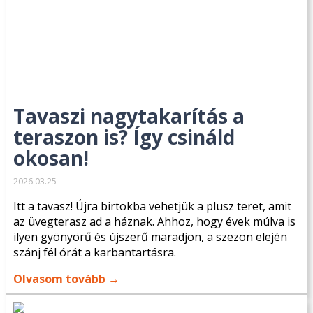
Tavaszi nagytakarítás a
teraszon is? Így csináld
okosan!
2026.03.25
Itt a tavasz! Újra birtokba vehetjük a plusz teret, amit
az üvegterasz ad a háznak. Ahhoz, hogy évek múlva is
ilyen gyönyörű és újszerű maradjon, a szezon elején
szánj fél órát a karbantartásra.
Olvasom tovább →