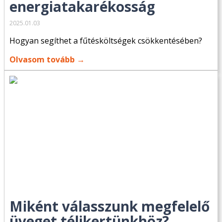
energiatakarékosság
2025.01.03
Hogyan segíthet a fűtésköltségek csökkentésében?
Olvasom tovább →
Miként válasszunk megfelelő
üveget télikertünkhöz?