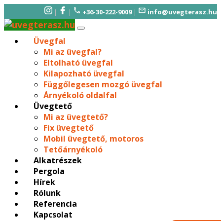
|
|
+36-30-222-9009
|
info@uvegterasz.hu
Üvegfal
Mi az üvegfal?
Eltolható üvegfal
Kilapozható üvegfal
Függőlegesen mozgó üvegfal
Árnyékoló oldalfal
Üvegtető
Mi az üvegtető?
Fix üvegtető
Mobil üvegtető, motoros
Tetőárnyékoló
Alkatrészek
Pergola
Hírek
Rólunk
Referencia
Kapcsolat