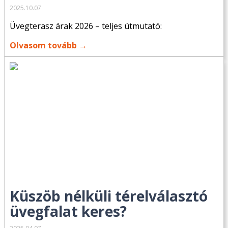
2025.10.07
Üvegterasz árak 2026 – teljes útmutató:
Olvasom tovább →
Küszöb nélküli térelválasztó
üvegfalat keres?