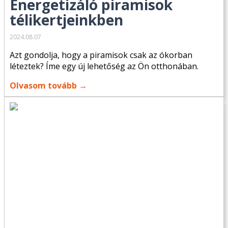
Energetizáló piramisok
télikertjeinkben
2024.08.07
Azt gondolja, hogy a piramisok csak az ókorban
léteztek? Íme egy új lehetőség az Ön otthonában.
Olvasom tovább →