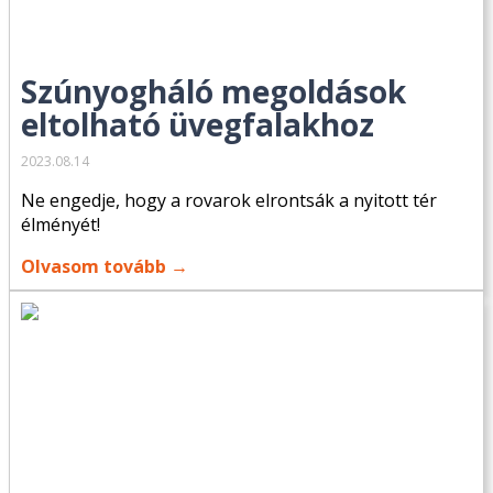
Szúnyogháló megoldások
eltolható üvegfalakhoz
2023.08.14
Ne engedje, hogy a rovarok elrontsák a nyitott tér
élményét!
Olvasom tovább →