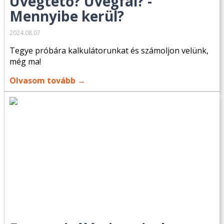
Üvegtető? Üvegfal? -
Mennyibe kerül?
2024.08.07
Tegye próbára kalkulátorunkat és számoljon velünk,
még ma!
Olvasom tovább →