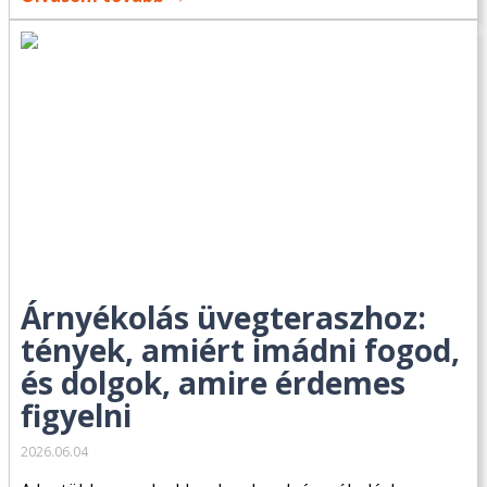
Árnyékolás üvegteraszhoz:
tények, amiért imádni fogod,
és dolgok, amire érdemes
figyelni
2026.06.04