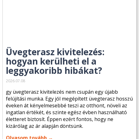
Üvegterasz kivitelezés:
hogyan kerülheti el a
leggyakoribb hibákat?
2026.07.08
gy üvegterasz kivitelezés nem csupán egy újabb
felújítási munka. Egy jól megépített üvegterasz hosszú
éveken át kényelmesebbé teszi az otthont, növeli az
ingatlan értékét, és szinte egész évben használható
életteret biztosít. Éppen ezért fontos, hogy ne
kizárólag az ár alapján döntsünk.
Olvasom tovább →