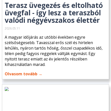
Terasz üvegezés és eltolható
üvegfal - így lesz a teraszból
valódi négyévszakos élettér
2026.05.11
A magyar időjárás az utóbbi években egyre
szélsőségesebb. Tavasszal erős szél és hirtelen
lehűlés, nyáron tartós hőség, ősszel csapadékos idő,
télen pedig fagyos reggelek váltják egymást. Egy
nyitott terasz emiatt az év jelentős részében
kihasználatlan marad.
Olvasom tovább →