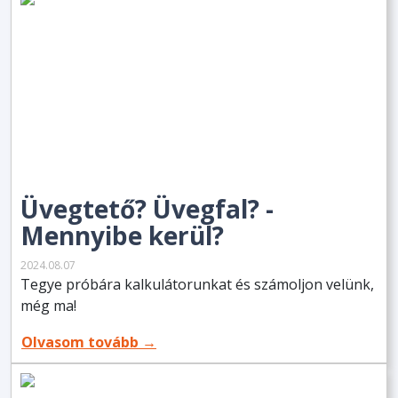
Üvegtető? Üvegfal? -
Mennyibe kerül?
2024.08.07
Tegye próbára kalkulátorunkat és számoljon velünk,
még ma!
Olvasom tovább →