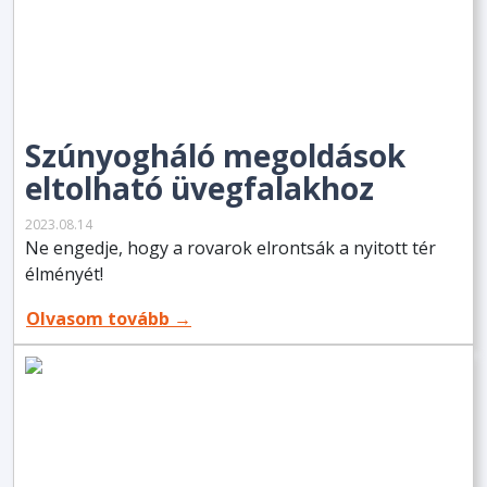
Szúnyogháló megoldások
eltolható üvegfalakhoz
2023.08.14
Ne engedje, hogy a rovarok elrontsák a nyitott tér
élményét!
Olvasom tovább →