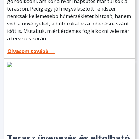
gondolkodni, amikor a nyári napsütés már túl sok a
teraszon. Pedig egy jól megválasztott rendszer
nemcsak kellemesebb hőmérsékletet biztosít, hanem
védi a növényeket, a bútorokat és a pihenésre szánt
időt is. Mutatjuk, miért érdemes foglalkozni vele már
a tervezés során.
Olvasom tovább →
Terasz üvegezés és eltolható