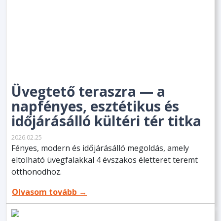
Üvegtető teraszra — a
napfényes, esztétikus és
időjárásálló kültéri tér titka
2026.02.25
Fényes, modern és időjárásálló megoldás, amely
eltolható üvegfalakkal 4 évszakos életteret teremt
otthonodhoz.
Olvasom tovább →