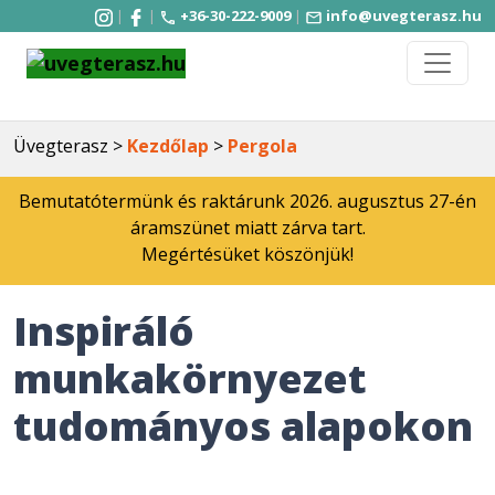
|
|
+36-30-222-9009
|
info@uvegterasz.hu
Üvegterasz >
Kezdőlap
>
Pergola
Bemutatótermünk és raktárunk 2026. augusztus 27-én
áramszünet miatt zárva tart.
Megértésüket köszönjük!
Inspiráló
munkakörnyezet
tudományos alapokon