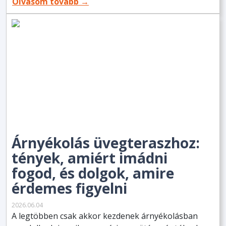
Olvasom tovább →
Árnyékolás üvegteraszhoz:
tények, amiért imádni
fogod, és dolgok, amire
érdemes figyelni
2026.06.04
A legtöbben csak akkor kezdenek árnyékolásban