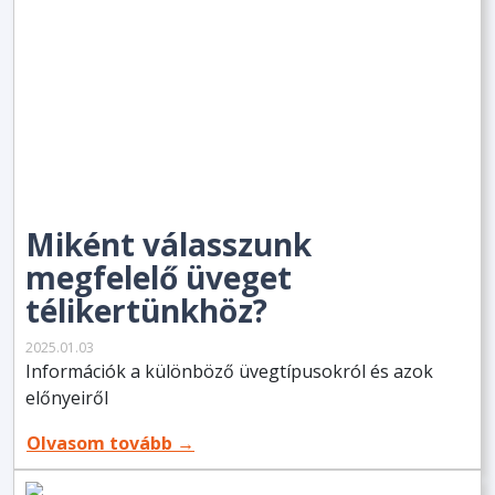
Miként válasszunk
megfelelő üveget
télikertünkhöz?
2025.01.03
Információk a különböző üvegtípusokról és azok
előnyeiről
Olvasom tovább →