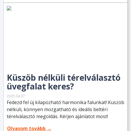
Küszöb nélküli térelválasztó
üvegfalat keres?
2025.04.07
Fedezd fel új kilapozható harmonika falunkat! Küszöb
nélküli, könnyen mozgatható és ideális beltéri
térelválasztó megoldás. Kérjen ajánlatot most!
Olvasom tovább →