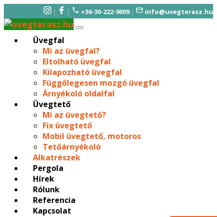
|
|
+36-30-222-9009
|
info@uvegterasz.hu
Üvegfal
Mi az üvegfal?
Eltolható üvegfal
Kilapozható üvegfal
Függőlegesen mozgó üvegfal
Árnyékoló oldalfal
Üvegtető
Mi az üvegtető?
Fix üvegtető
Mobil üvegtető, motoros
Tetőárnyékoló
Alkatrészek
Pergola
Hírek
Rólunk
Referencia
Kapcsolat