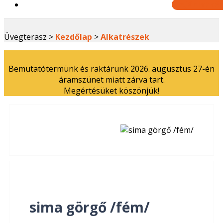
Ajánlatkér
Üvegterasz >
Kezdőlap
>
Alkatrészek
Bemutatótermünk és raktárunk 2026. augusztus 27-én
áramszünet miatt zárva tart.
Megértésüket köszönjük!
sima görgő /fém/