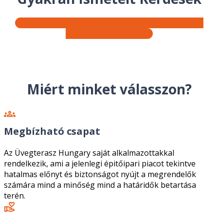
Nézze meg a kérdéseket, amelyet ügyfeleink
gyakran feltesznek!
Miért minket válasszon?
Megbízható csapat
Az Üvegterasz Hungary saját alkalmazottakkal
rendelkezik, ami a jelenlegi épitőipari piacot tekintve
hatalmas előnyt és biztonságot nyújt a megrendelők
számára mind a minőség mind a határidők betartása
terén.