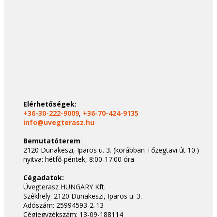
Elérhetőségek:
+36-30-222-9009
,
+36-70-424-9135
info@uvegterasz.hu
Bemutatóterem
:
2120 Dunakeszi, Iparos u. 3. (korábban Tőzegtavi út 10.)
nyitva: hétfő-péntek, 8:00-17:00 óra
Cégadatok:
Üvegterasz HUNGARY Kft.
Székhely: 2120 Dunakeszi, Iparos u. 3.
Adószám: 25994593-2-13
Cégjegyzékszám: 13-09-188114