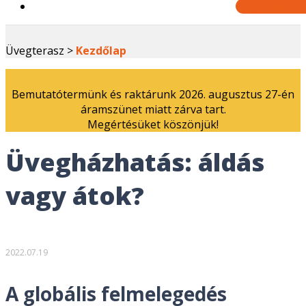
Ajánlatkér
Üvegterasz >
Kezdőlap
Bemutatótermünk és raktárunk 2026. augusztus 27-én
áramszünet miatt zárva tart.
Megértésüket köszönjük!
Üvegházhatás: áldás
vagy átok?
2022.07.19
A globális felmelegedés