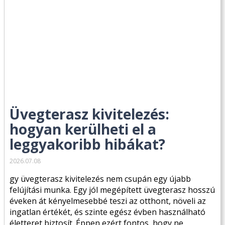
Üvegterasz kivitelezés:
hogyan kerülheti el a
leggyakoribb hibákat?
2026.07.08
gy üvegterasz kivitelezés nem csupán egy újabb
felújítási munka. Egy jól megépített üvegterasz hosszú
éveken át kényelmesebbé teszi az otthont, növeli az
ingatlan értékét, és szinte egész évben használható
életteret biztosít. Éppen ezért fontos, hogy ne