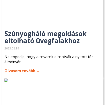
Szúnyogháló megoldások
eltolható üvegfalakhoz
2023.08.14
Ne engedje, hogy a rovarok elrontsák a nyitott tér
élményét!
Olvasom tovább →