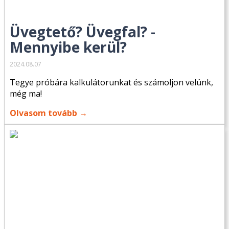
Üvegtető? Üvegfal? -
Mennyibe kerül?
2024.08.07
Tegye próbára kalkulátorunkat és számoljon velünk,
még ma!
Olvasom tovább →