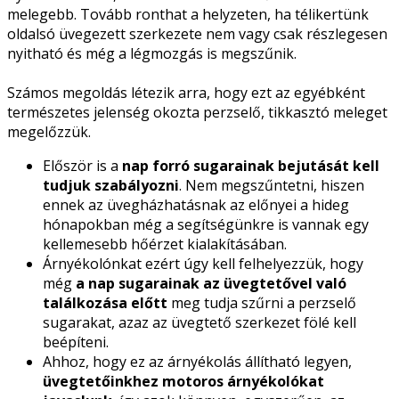
melegebb. Tovább ronthat a helyzeten, ha télikertünk
oldalsó üvegezett szerkezete nem vagy csak részlegesen
nyitható és még a légmozgás is megszűnik.
Számos megoldás létezik arra, hogy ezt az egyébként
természetes jelenség okozta perzselő, tikkasztó meleget
megelőzzük.
Először is a
nap forró sugarainak bejutását kell
tudjuk szabályozni
. Nem megszűntetni, hiszen
ennek az üvegházhatásnak az előnyei a hideg
hónapokban még a segítségünkre is vannak egy
kellemesebb hőérzet kialakításában.
Árnyékolónkat ezért úgy kell felhelyezzük, hogy
még
a nap sugarainak az üvegtetővel való
találkozása előtt
meg tudja szűrni a perzselő
sugarakat, azaz az üvegtető szerkezet fölé kell
beépíteni.
Ahhoz, hogy ez az árnyékolás állítható legyen,
üvegtetőinkhez motoros árnyékolókat