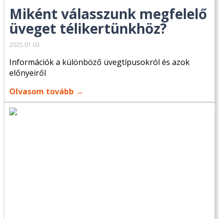
Miként válasszunk megfelelő
üveget télikertünkhöz?
2025.01.03
Információk a különböző üvegtípusokról és azok
előnyeiről
Olvasom tovább →