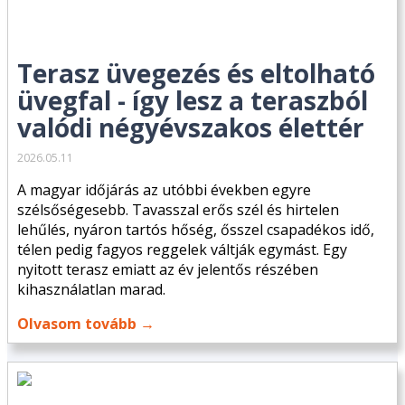
Terasz üvegezés és eltolható
üvegfal - így lesz a teraszból
valódi négyévszakos élettér
2026.05.11
A magyar időjárás az utóbbi években egyre
szélsőségesebb. Tavasszal erős szél és hirtelen
lehűlés, nyáron tartós hőség, ősszel csapadékos idő,
télen pedig fagyos reggelek váltják egymást. Egy
nyitott terasz emiatt az év jelentős részében
kihasználatlan marad.
Olvasom tovább →