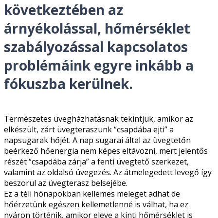
következtében az
árnyékolással, hőmérséklet
szabályozással kapcsolatos
problémáink egyre inkább a
fókuszba kerülnek.
Természetes üvegházhatásnak tekintjük, amikor az
elkészült, zárt üvegteraszunk “csapdába ejti” a
napsugarak hőjét. A nap sugarai által az üvegtetőn
beérkező hőenergia nem képes eltávozni, mert jelentős
részét “csapdába zárja” a fenti üvegtető szerkezet,
valamint az oldalsó üvegezés. Az átmelegedett levegő így
beszorul az üvegterasz belsejébe.
Ez a téli hónapokban kellemes meleget adhat de
hőérzetünk egészen kellemetlenné is válhat, ha ez
nyáron történik, amikor eleve a kinti hőmérséklet is