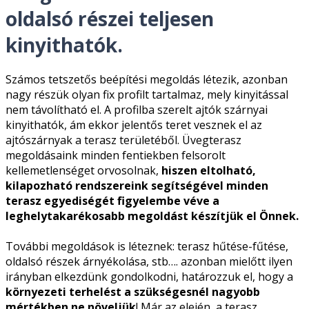
oldalsó részei teljesen
kinyithatók.
Számos tetszetős beépítési megoldás létezik, azonban
nagy részük olyan fix profilt tartalmaz, mely kinyitással
nem távolítható el. A profilba szerelt ajtók szárnyai
kinyithatók, ám ekkor jelentős teret vesznek el az
ajtószárnyak a terasz területéből. Üvegterasz
megoldásaink minden fentiekben felsorolt
kellemetlenséget orvosolnak,
hiszen eltolható,
kilapozható rendszereink segítségével minden
terasz egyediségét figyelembe véve a
leghelytakarékosabb megoldást készítjük el Önnek.
További megoldások is léteznek: terasz hűtése-fűtése,
oldalsó részek árnyékolása, stb…. azonban mielőtt ilyen
irányban elkezdünk gondolkodni, határozzuk el, hogy a
környezeti terhelést a szükségesnél nagyobb
mértékben ne növeljük
! Már az elején, a terasz