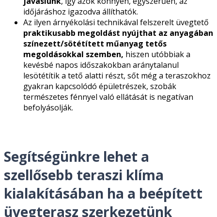
javaslunk
, így azok könnyen, egyszerűen, az
időjáráshoz igazodva állíthatók.
Az ilyen árnyékolási technikával felszerelt üvegtető
praktikusabb megoldást nyújthat az anyagában
színezett/sötétített műanyag tetős
megoldásokkal szemben,
hiszen utóbbiak a
kevésbé napos időszakokban aránytalanul
lesötétítik a tető alatti részt, sőt még a teraszokhoz
gyakran kapcsolódó épületrészek, szobák
természetes fénnyel való ellátását is negatívan
befolyásolják.
Segítségünkre lehet a
szellősebb teraszi klíma
kialakításában ha a beépített
üvegterasz szerkezetünk