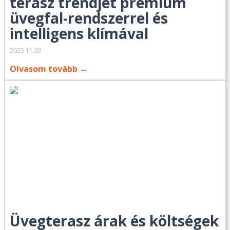
terasz trendjét prémium
üvegfal-rendszerrel és
intelligens klímával
2025.11.05
Olvasom tovább →
Üvegterasz árak és költségek