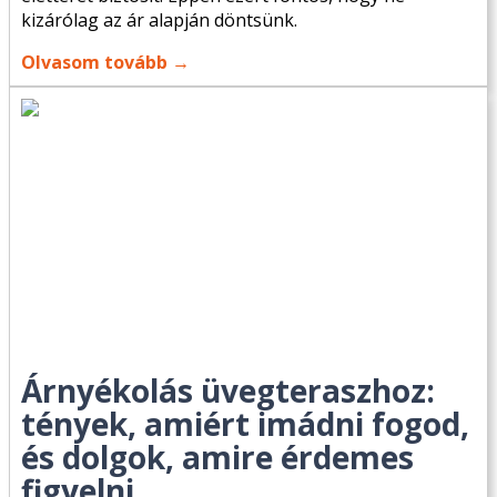
kizárólag az ár alapján döntsünk.
Olvasom tovább →
Árnyékolás üvegteraszhoz:
tények, amiért imádni fogod,
és dolgok, amire érdemes
figyelni