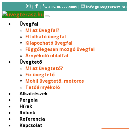
|
|
+36-30-222-9009
|
info@uvegterasz.hu
Üvegfal
Mi az üvegfal?
Eltolható üvegfal
Kilapozható üvegfal
Függőlegesen mozgó üvegfal
Árnyékoló oldalfal
Üvegtető
Mi az üvegtető?
Fix üvegtető
Mobil üvegtető, motoros
Tetőárnyékoló
Alkatrészek
Pergola
Hírek
Rólunk
Referencia
Kapcsolat